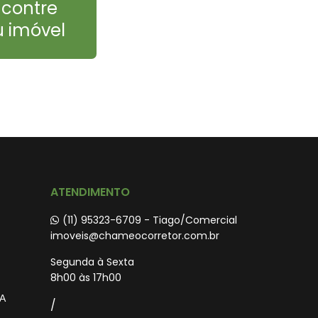
ncontre
u imóvel
ATENDIMENTO
(11) 95323-6709 - Tiago/Comercial
imoveis@chameocorretor.com.br
Segunda à Sexta
8h00 às 17h00
A
/