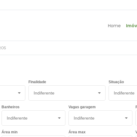
Home
Imóv
IROS
Finalidade
Situação
Banheiros
Vagas garagem
Área min
Área max