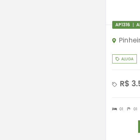
AP1316
|
A
Pinhei
ALUGA
R$ 3.
01
01