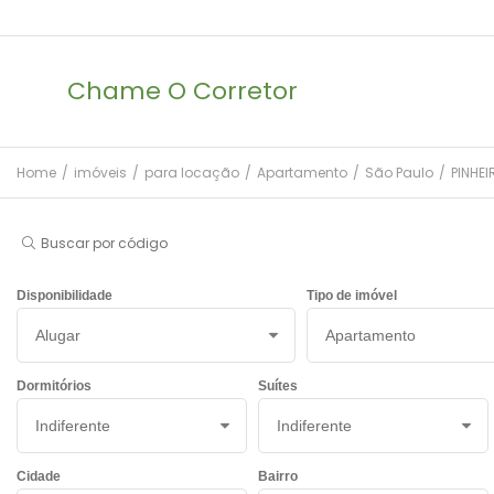
Chame O Corretor
Home
/
imóveis
/
para locação
/
Apartamento
/
São Paulo
/
PINHE
Buscar por código
Disponibilidade
Tipo de imóvel
Dormitórios
Suítes
Cidade
Bairro