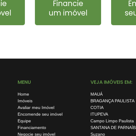
ie
Financie
E
vel
um imóvel
se
MENU
VEJA IMÓVEIS EM:
Home
MAUÁ
Imóveis
BRAGANÇA PAULISTA
Avaliar meu Imóvel
COTIA
Encomende seu imóvel
ITUPEVA
Equipe
Campo Limpo Paulista
Financiamento
SANTANA DE PARNAÍB
Negocie seu imóvel
Suzano