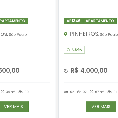
PARTAMENTO
AP1346
|
APARTAMENTO
ros
PINHEIROS
, São Paulo
, São Paulo
ALUGA
500,00
R$ 4.000,00
34 m²
00
02
02
67 m²
01
VER MAIS
VER MAIS