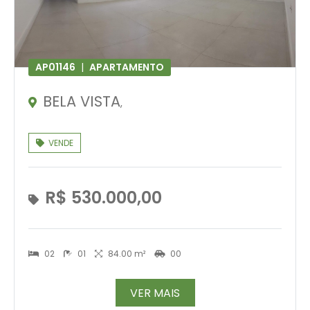
AP01146
|
APARTAMENTO
BELA VISTA
,
VENDE
R$ 530.000,00
02
01
84.00 m²
00
VER MAIS