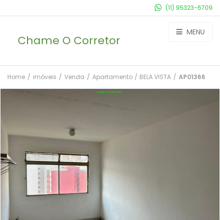
(11) 95323-6709
MENU
Chame O Corretor
Home
/
imóveis
/
Venda
/
Apartamento
/
BELA VISTA
/
AP01366