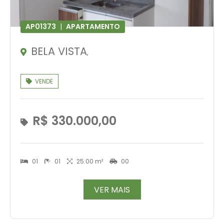
AP01373
|
APARTAMENTO
BELA VISTA
,
VENDE
R$ 330.000,00
01
01
25.00 m²
00
VER MAIS