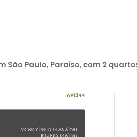
 São Paulo, Paraíso, com 2 quartos
AP1344
Condomínio R$ 1.461,00/mês
IPTU R$ 311,49/mês