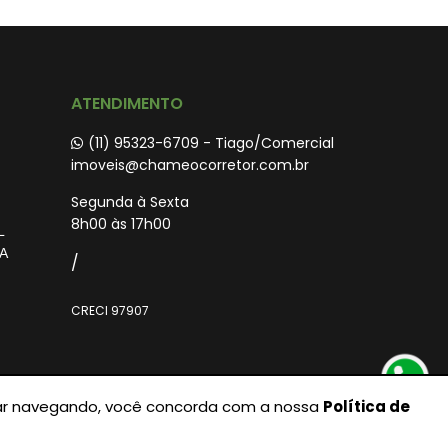
ATENDIMENTO
(11) 95323-6709 - Tiago/Comercial
imoveis@chameocorretor.com.br
Segunda à Sexta
8h00 às 17h00
L
A
/
CRECI 97907
nuar navegando, você concorda com a nossa
Política de