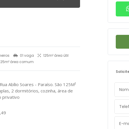
eiros
01 vaga
125m² área útil
125m² área comum
Solicit
 Rua Abílio Soares - Paraíso. São 125M²
plas, 2 dormitórios, cozinha, área de
o privativo
1,49