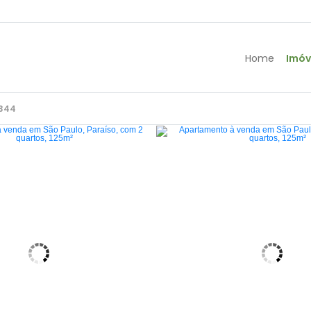
Home
Imóv
344